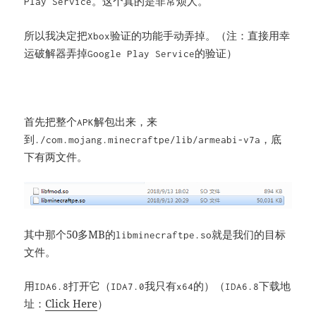
。这个真的是非常烦人。
Play Service
所以我决定把
验证的功能手动弄掉。（注：直接用幸
Xbox
运破解器弄掉
的验证）
Google Play Service
首先把整个
解包出来，来
APK
到
，底
./com.mojang.minecraftpe/lib/armeabi-v7a
下有两文件。
其中那个50多MB的
就是我们的目标
libminecraftpe.so
文件。
用
打开它（
我只有
的）（
下载地
IDA6.8
IDA7.0
x64
IDA6.8
址：
Click Here
）