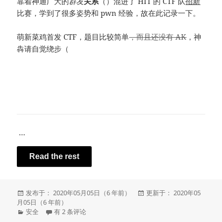
靠着神通广大的
群友
关系
（）混进了 HIT 的 CTF 队
招新
比赛，学到了很多姿势和 pwn 经验，故在此记录一下。
萌新菜鸡首发 CTF，题目比较简单
，而且还没有 AK
，神
犇请自觉绕步（
还有 %%%%%% rxz mcfx
…
Read the rest
发
发
发布于： 2020年05月05日（6 年前）
更新于： 2020年05
布
布
月05日（6 年前）
于
分
菜鸡首发 CTF || 部分 WriteUp & 学习经验
于
安全
有 2 条评论
类