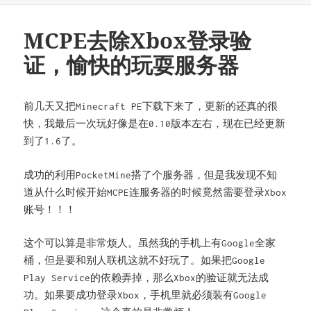
MCPE去除Xbox登录验
证，愉快的玩耍服务器
前几天又把
下载下来了，更新的还真的很
Minecraft PE
快，我最后一次玩好像是在
版本左右，现在已经更新
0.10
到了
了。
1.6
成功的利用
搭了个服务器，但是我发现不知
PocketMine
道从什么时候开始
连服务器的时候竟然需要登录
MCPE
Xbox
账号！！！
这个可以算是非常烦人。虽然我的手机上有
全家
Google
桶，但是要和别人联机这就不好玩了。如果把
Google
的依赖弄掉，那么
的验证就无法成
Play Service
Xbox
功。如果要成功登录
，手机里就必须装有
Xbox
Google