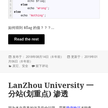
4
        echo $flag;
5
else
6
echo
'Wrong'
;
7
else
8
echo
'Nothing'
;
如何得到 $flag 的值？？？…
Read the rest
发
发
发布于： 2018年08月14日（8 年前）
更新于： 2019年01
布
布
月06日（8 年前）
于
分
于PHP md5() 大坑
于
其它
、
安全
留下评论
类
LanZhou University 一
分站(划重点) 渗透
因为本文章真的涉及安全问题，需要
登录验证
才能查