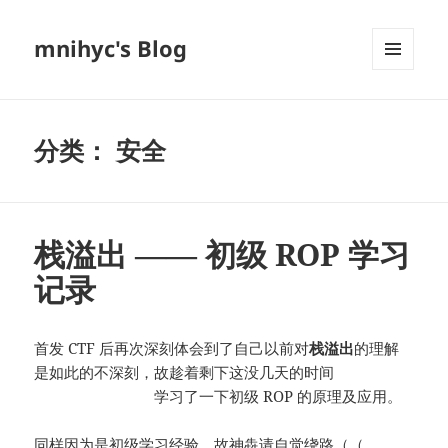
mnihyc's Blog
菜单和
挂件
分类：
安全
栈溢出 —— 初级 ROP 学习
记录
首发 CTF 后再次深刻体会到了自己以前对
栈溢出
的理解
是如此的不深刻，故趁着剩下这没几天的时间
（不是应该
拿来补作业吗？）
学习了一下初级 ROP 的原理及应用。
同样因为是初级学习经验，故神犇请自觉绕路（（