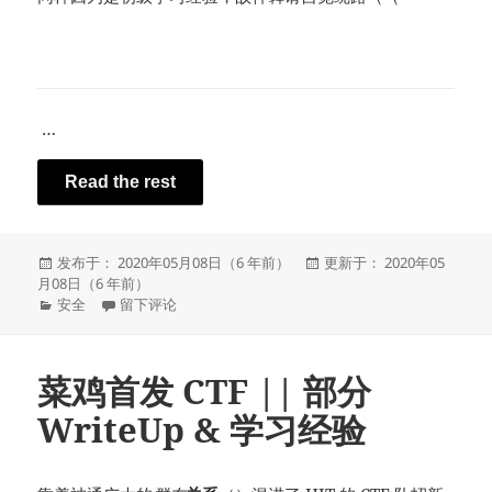
…
Read the rest
发
发
发布于： 2020年05月08日（6 年前）
更新于： 2020年05
布
布
月08日（6 年前）
于
分
于栈溢出 —— 初级 ROP 学习记录
于
安全
留下评论
类
菜鸡首发 CTF || 部分
WriteUp & 学习经验