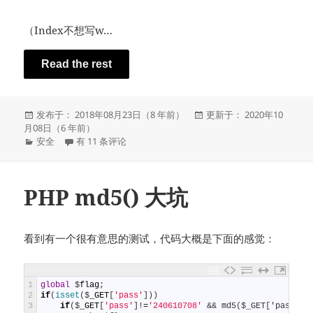
（Index不想写w…
Read the rest
发
发
发布于： 2018年08月23日（8 年前）
更新于： 2020年10
布
布
月08日（6 年前）
于
分
MEMZ 源码级分析
于
安全
有 11 条评论
类
PHP md5() 大坑
看到有一个很有意思的测试，代码大概是下面的感觉：
1
global
$
flag
;
2
if
(
isset
(
$
_GET
[
'pass'
]
)
)
3
if
(
$
_GET
[
'pass'
]
!
=
'240610708'
&& md5($_GET['pass'])