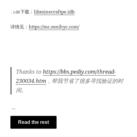
下载：
libminecraftpe.idb
.idb
详情见：
https://mc.mnihyc.com/
Thanks to
https://bbs.pediy.com/thread-
230034.htm
，帮我节省了很多寻找验证的时
间。
…
Read the rest