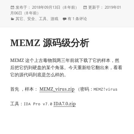
发
发
发布于： 2018年09月13日（8 年前）
更新于： 2019年01
布
布
月06日（8 年前）
于
分
MCPE去除Xbox登录验证，愉快的玩
于
其它
、
安全
、
工具
、
游戏
有 1 条评论
类
MEMZ 源码级分析
MEMZ 这个上古毒物我两三年前就下载了它的样本，然
后把它扔到硬盘的某个角落。今天重新给它翻出来，看看
它的源代码到底是怎么样的。
首先 ，样本：
MEMZ_virus.zip
（密码：
MEMZ!virus
工具：
IDA7.0.zip
IDA Pro v7.0