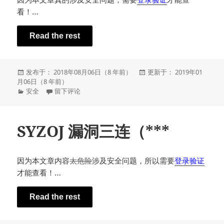
看！…
Read the rest
发
发
发布于： 2018年08月06日（8 年前）
更新于： 2019年01
布
布
月06日（8 年前）
于
分
于LanZhou University 一分站(划重点) 渗透
于
安全
留下评论
类
SYZOJ 漏洞三连（***
因为本文章内容
太危险
涉及安全问题，所以需要
登录验证
才能查看！…
Read the rest