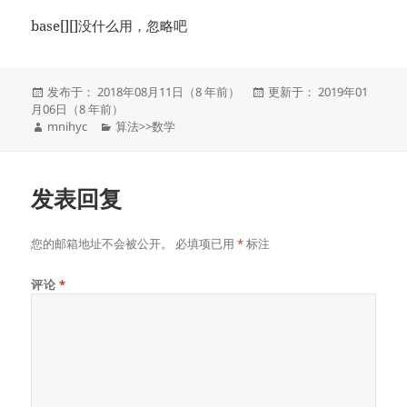
base[][]没什么用，忽略吧
发
发
发布于： 2018年08月11日（8 年前）
更新于： 2019年01
布
布
月06日（8 年前）
于
作
分
于
mnihyc
算法
>>
数学
者
类
发表回复
您的邮箱地址不会被公开。
必填项已用
*
标注
评论
*