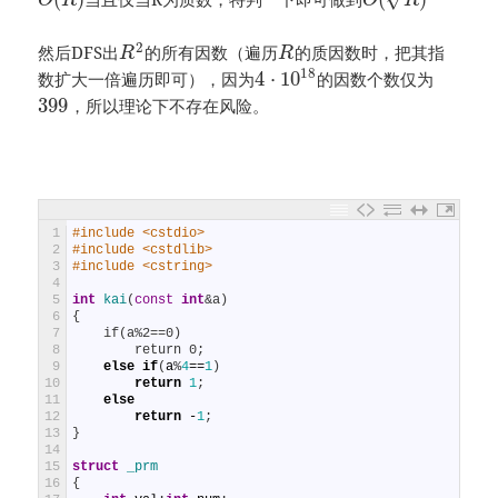
O
R
O
R
2
然后DFS出
的所有因数（遍历
的质因数时，把其指
R
R
18
4
⋅
10
数扩大一倍遍历即可），因为
的因数个数仅为
399
，所以理论下不存在风险。
1
#include <cstdio>
2
#include <cstdlib>
3
#include <cstring>
4
5
int
kai
(
const
int
&a)
6
{
7
    if(a%2==0)
8
        return 0;
9
else
if
(
a
%
4
==
1
)
10
return
1
;
11
else
12
return
-
1
;
13
}
14
15
struct
_prm
16
{