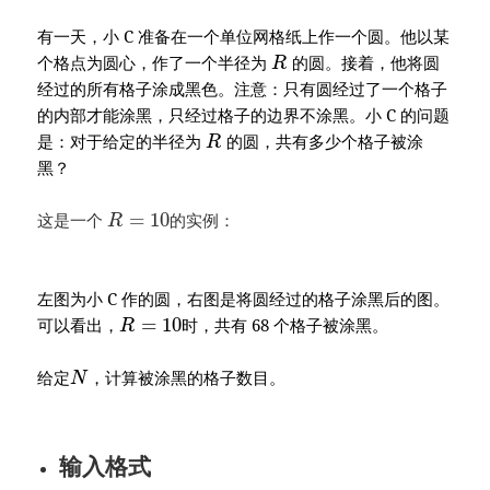
有一天，小 C 准备在一个单位网格纸上作一个圆。他以某
个格点为圆心，作了一个半径为
的圆。接着，他将圆
R
经过的所有格子涂成黑色。注意：只有圆经过了一个格子
的内部才能涂黑，只经过格子的边界不涂黑。小 C 的问题
是：对于给定的半径为
的圆，共有多少个格子被涂
R
黑？
=
10
这是一个
的实例：
R
左图为小 C 作的圆，右图是将圆经过的格子涂黑后的图。
=
10
可以看出，
时，共有 68
个格子被涂黑。
R
给定
，计算被涂黑的格子数目。
N
输入格式