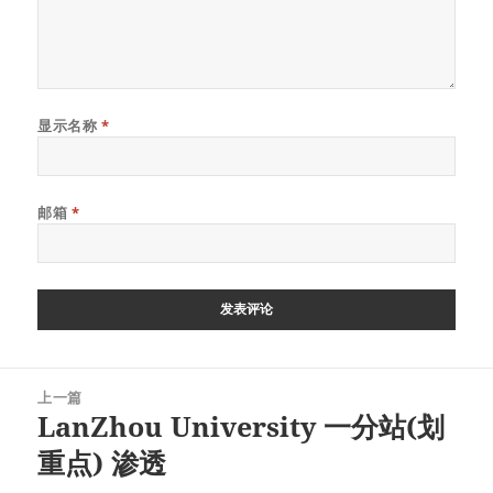
显示名称
*
邮箱
*
文
上一篇
章
LanZhou University 一分站(划
上
导
篇
重点) 渗透
航
文