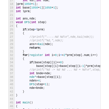
17
int
val
;
int
num
;
18
}
prm
[
1050
+
1
]
;
19
int
base
[
1050
+
1
]
[
1050
+
1
]
;
20
int
lprm
;
21
22
int
ans
,
nde
;
23
void
DFS
(
int
step
)
24
{
25
if
(
step
>
lprm
)
26
{
27
//printf("-----%d %d\n",nde,kai(nde));
28
//printf("%d,",nde);
29
ans
+=
kai
(
nde
)
;
30
return
;
31
}
32
for
(
register 
int
i
=
0
;
i
<
=
2
*
prm
[
step
]
.
num
;
i
++
)
33
{
34
if
(
base
[
step
]
[
i
]
==
0
)
35
base
[
step
]
[
i
]
=
base
[
step
]
[
i
-
1
]
*
prm
[
step
]
.
va
36
//printf("%d -> %d %d ... %d = %d\n",step,prm[
37
int
bnde
=
nde
;
38
nde*
=
base
[
step
]
[
i
]
;
39
nde
%
=
4
;
40
DFS
(
step
+
1
)
;
41
nde
=
bnde
;
42
}
43
}
44
45
int
main
(
)
46
{