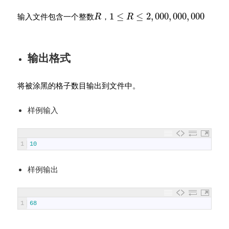
1
≤
≤
2
,
000
,
000
,
000
输入文件包含一个整数
，
R
R
输出格式
将被涂黑的格子数目输出到文件中。
样例输入
1
10
样例输出
1
68