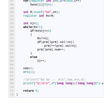
47
for
(
register 
int
i
=
0
;
i
<
=
1050
;
i
++
)
48
base
[
i
]
[
0
]
=
1
;
49
50
int
R
;
scanf
(
"%d"
,
&R);
51
register 
int
Rs
=
R
;
52
53
int
nj
=
2
;
54
while
(
Rs
>
1
)
55
if
(
Rs
%
nj
==
0
)
56
{
57
Rs
/=
nj
;
58
if
(
prm
[
lprm
]
.
val
!
=
nj
)
59
prm
[
++
lprm
]
.
val
=
nj
;
60
prm
[
lprm
]
.
num
++
;
61
}
62
else
63
nj
++
;
64
65
nde
=
1
;
66
DFS
(
1
)
;
67
68
//printf("%d %d --- R\n",nde,ans,R);
69
printf
(
"%lld\n"
,
4
*
(
long
long
)
(
(
long
long
)
R*
2
-
ans
)
)
70
71
return
0
;
72
}