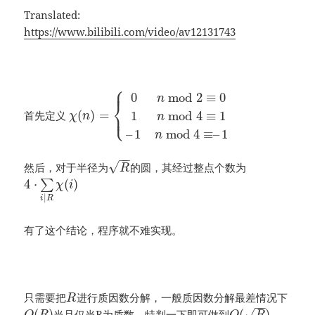
Translated:
https://www.bilibili.com/video/av12131743
⎧
⎪
0
mod
2
≡
0
n
⎨
⎩
⎪
(
)
=
1
mod
4
≡
1
首先定义
χ
n
n
–
1
mod
4
≡
–
1
n
−
−
√
然后，对于半径为
的圆，其经过整点个数为
R
4
⋅
(
)
∑
χ
i
|
i
R
有了这个结论，程序就不难实现。
只需要把
进行质因数分解，一般质因数分解最差情况下
R
−
−
√
(
)
(
)
当且仅当R为质数，特判一下即可做到